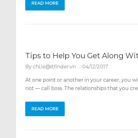
READ MORE
Tips to Help You Get Along Wi
By
chi.le@itfinder.vn
04/12/2017
At one point or another in your career, you w
not — call boss. The relationships that you c
READ MORE