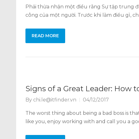
Phải thừa nhận một điều rằng Sự tập trung đ
công của một người. Trước khi làm điều gì, 
READ MORE
Signs of a Great Leader: How 
By
chi.le@itfinder.vn
04/12/2017
The worst thing about being a bad boss is that
like you, enjoy working with and call you a g