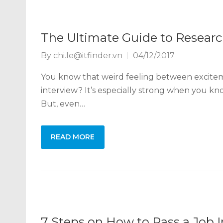
The Ultimate Guide to Resear
By
chi.le@itfinder.vn
04/12/2017
You know that weird feeling between excitem
interview? It’s especially strong when you k
But, even…
READ MORE
7 Steps on How to Pass a Job I