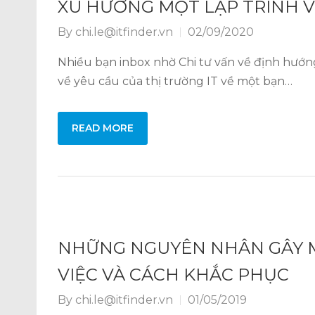
XU HƯỚNG MỘT LẬP TRÌNH V
By
chi.le@itfinder.vn
02/09/2020
Nhiều bạn inbox nhờ Chi tư vấn về định hướng
về yêu cầu của thị trường IT về một bạn…
READ MORE
NHỮNG NGUYÊN NHÂN GÂY 
VIỆC VÀ CÁCH KHẮC PHỤC
By
chi.le@itfinder.vn
01/05/2019